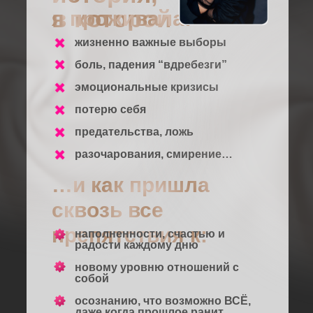
в которой
я проживала:
жизненно важные выборы
боль, падения “вдребезги”
эмоциональные кризисы
потерю себя
предательства, ложь
разочарования, смирение…
…и как пришла
сквозь все
препятствия к:
наполненности, счастью и
радости каждому дню
новому уровню отношений с
собой
осознанию, что возможно ВСЁ,
даже когда прошлое ранит