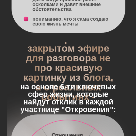
осколками и давят внешние
обстоятельства
⁠пониманию, что я сама создаю
свою жизнь мечты
2 встречи в
закрытом эфире
для разговора не
про красивую
картинку из блога,
а о реальных
на основе 6-ти ключевых
сфер жизни, которые
событиях -
найдут отклик в каждой
участнице "Откровения":