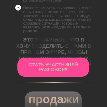
которые изжили себя
Начнете замечать то хорошее, что уже
есть в вашей жизни, и перестанете
зацикливаться на негативе —
придут
силы и идеи, как разрешить многие
сложные ситуации, которые
казались безвыходными и сильно
ранили
ЭТО ТО ЛИЧНОЕ, ЧТО Я
ХОЧУ РАЗДЕЛИТЬ С ВАМИ В
ПРЯМОМ ЭФИРЕ, ЧТОБЫ
ПЕРЕВЕРНУТЬ СТРАНИЦУ
ЖИЗНИ НА НОВЫЙ ЧИСТЫЙ
СТАТЬ УЧАСТНИЦЕЙ
РАЗГОВОРА
ЛИСТ.
продажи